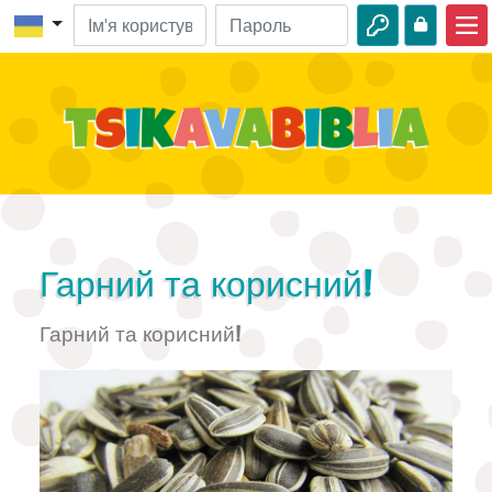
Головна
Біблійні пригоди
Відео
Про природу
Пригоди
Гарний та корисний!
Цікавинки
Гарний та корисний!