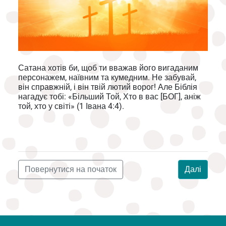
Сатана хотів би, щоб ти вважав його вигаданим
персонажем, наївним та кумедним. Не забувай,
він справжній, і він твій лютий ворог! Але Біблія
нагадує тобі: «Більший Той, Хто в вас [БОГ], аніж
той, хто у світі» (1 Івана 4:4).
Повернутися на початок
Далі