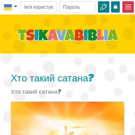
Головна
Біблійні пригоди
Відео
Про природу
Пригоди
Хто такий сатана?
Цікавинки
Хто такий сатана?