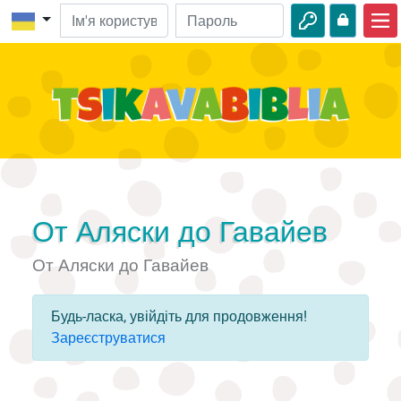
Головна
Біблійні пригоди
Відео
Про природу
Пригоди
От Аляски до Гавайев
Цікавинки
От Аляски до Гавайев
Будь-ласка, увійдіть для продовження!
Зареєструватися